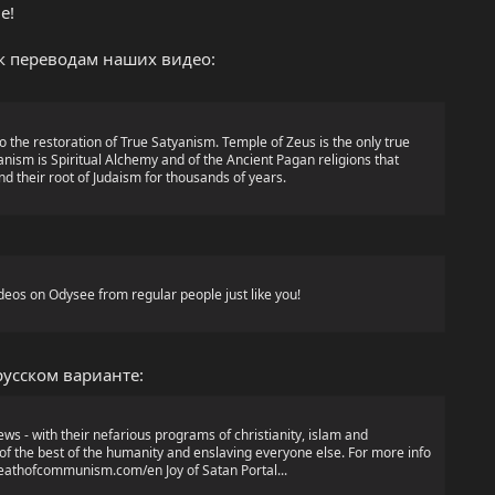
е!
к переводам наших видео:
 the restoration of True Satyanism. Temple of Zeus is the only true
anism is Spiritual Alchemy and of the Ancient Pagan religions that
nd their root of Judaism for thousands of years.
deos on Odysee from regular people just like you!
русском варианте:
ws - with their nefarious programs of christianity, islam and
f the best of the humanity and enslaving everyone else. For more info
athofcommunism.com/en Joy of Satan Portal...