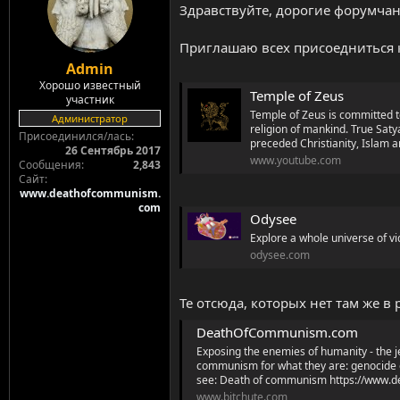
t
а
Здравствуйте, дорогие форумчан
a
л
r
а
Приглашаю всех присоедниться 
t
e
Admin
r
Хорошо известный
Temple of Zeus
участник
Temple of Zeus is committed to
Администратор
religion of mankind. True Saty
Присоединился/лась
preceded Christianity, Islam a
26 Сентябрь 2017
www.youtube.com
Сообщения
2,843
Сайт
www.deathofcommunism.
com
Odysee
Explore a whole universe of vi
odysee.com
Те отсюда, которых нет там же в 
DeathOfCommunism.com
Exposing the enemies of humanity - the je
communism for what they are: genocide o
see: Death of communism https://www.de
www.bitchute.com