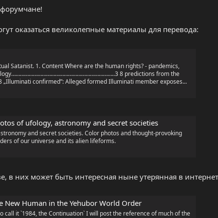
 форумчане!
ском варианте:
гут оказаться великолепные материалы для перевода:
jews - with their nefarious programs of christianity, islam and
 of the best of the humanity and enslaving everyone else. For more info
deathofcommunism.com/en Joy of Satan Portal...
ual Satanist. 1. Content Where are the human rights? - pandemics,
chnology……………………………………………………………..3 8 predictions from the
luminati confirmed”: Alleged formed Illuminati member exposes...
л, пожалуйста, отпишитесь, что Вы сейчас делаете, сюда или в личку.
otos of ufology, astronomy and secret societies
astronomy and secret societies. Color photos and thought-provoking
ders of our universe and its alien lifeforms.
ве, в них может быть интересная ныне утерянная в интерне
 The New Human in the Yehubor World Order
 to call it `1984, the Continuation` I will post the reference of much of the