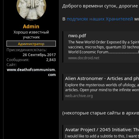
i
Доброго времени суток, дорогие
o
Те отсюда, которых нет там же в рус
n
В
подписях наших Хранителей
мо
s
DeathOfCommunism.com
:
Admin
Exposing the enemies of humanity - the 
communism for what they are: genocide
Хорошо известный
nwo.pdf
see: Death of communism https://www.
участник
The New World Order Exposed By a Spirit
www.bitchute.com
Администратор
vaccines, microchips, quantum ID te
Присоединился/лась
World Economic Forum…………………………..8 „Il
26 Сентябрь 2017
Я знаю, есть те, кто уже что-то нача
www.docdroid.net
Сообщения
2,843
Сайт
www.deathofcommunism.
com
Alien Astronomer - Articles and ph
Explore the mysterious worlds of ufology, 
articles. Open your mind to the infinite won
web.archive.org
(некоторые старые сайты в архи
Avatar Project / 2045 Initiative:
I would like to add a subtitle to this, I want