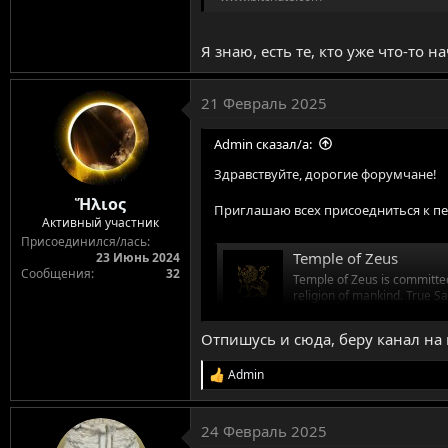
Я знаю, есть те, кто уже что-то 
21 Февраль 2025
Admin сказал/а:
Здравствуйте, дорогие форумчане!
Ἥλιος
Приглашаю всех присоедниться к п
Активный участник
Присоединился/лась
Temple of Zeus
23 Июнь 2024
Сообщения
32
Temple of Zeus is committed
religion of mankind. True Sa
preceded Christianity, Islam
www.youtube.com
Отпишусь и сюда, беру канал на 
Admin
R
Odysee
e
Explore a whole universe of
a
c
24 Февраль 2025
odysee.com
t