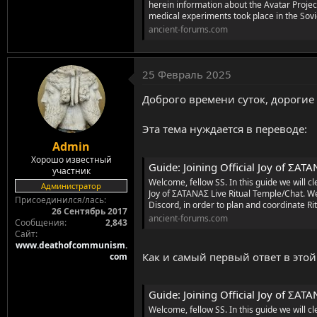
herein information about the Avatar Project
medical experiments took place in the Sovie
ancient-forums.com
25 Февраль 2025
Доброго времени суток, дорогие
Эта тема нуждается в переводе:
Admin
Хорошо известный
Guide: Joining Official Joy of ΣΑΤ
участник
Welcome, fellow SS. In this guide we will cl
Администратор
Joy of ΣΑΤΑΝΑΣ Live Ritual Temple/Chat. We
Присоединился/лась
Discord, in order to plan and coordinate Rit
26 Сентябрь 2017
ancient-forums.com
Сообщения
2,843
Сайт
www.deathofcommunism.
Как и самый первый ответ в этой
com
Guide: Joining Official Joy of ΣΑΤ
Welcome, fellow SS. In this guide we will cl