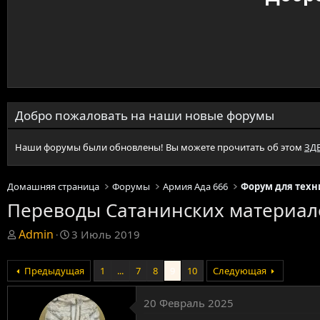
Добро пожаловать на наши новые форумы
Наши форумы были обновлены! Вы можете прочитать об этом
ЗД
Домашняя страница
Форумы
Армия Ада 666
Форум для техн
Переводы Сатанинских материало
T
Д
Admin
3 Июль 2019
h
а
r
т
e
Предыдущая
а
1
...
7
8
9
10
Следующая
a
н
d
а
20 Февраль 2025
s
ч