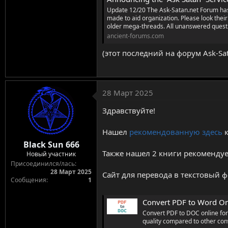
Update 12/20 The Ask-Satan.net Forum has
made to aid organization. Please look their
older mega-threads. All unanswered quest
ancient-forums.com
(этот последний на форум Ask-Sa
28 Март 2025
Здравствуйте!
Нашел
рекомендованную здесь
к
Black Sun 666
Также нашел 2 книги рекомендуем
Новый участник
Присоединился/лась
28 Март 2025
Сайт для перевода в текстовый 
Сообщения
1
Convert PDF to Word On
Convert PDF to DOC online for
quality compared to other con