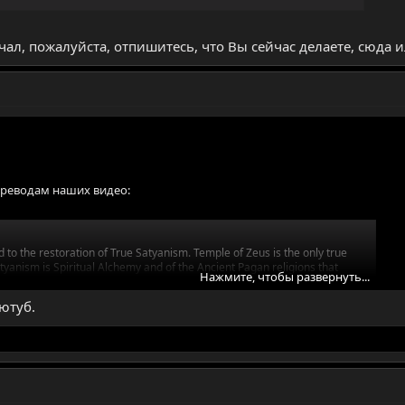
начал, пожалуйста, отпишитесь, что Вы сейчас делаете, сюда и
ереводам наших видео:
 to the restoration of True Satyanism. Temple of Zeus is the only true
tyanism is Spiritual Alchemy and of the Ancient Pagan religions that
Нажмите, чтобы развернуть...
 and their root of Judaism for thousands of years.
ютуб.
 videos on Odysee from regular people just like you!