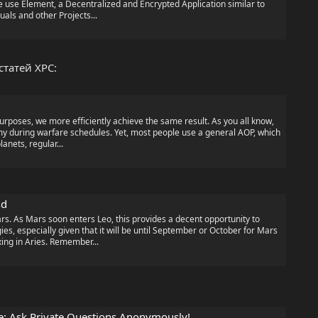
 use Element, a Decentralized and Encrypted Application similar to
uals and other Projects...
статей ХРС:
rposes, we more efficiently achieve the same result. As you all know,
y during warfare schedules. Yet, most people use a general AOP, which
anets, regular...
nd
rs. As Mars soon enters Leo, this provides a decent opportunity to
es, especially given that it will be until September or October for Mars
xing in Aries. Remember...
ce: Ask Private Questions Anonymously!