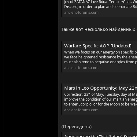
Joy of ΣΑΤΑΝΑΣ Live Ritual Temple/Chat. We
Discord, in order to plan and coordinate Rit
ancient-forums.com
Также вот несколько найденных 
Warfare-Specific AOP [Updated]
When we focus on our energy on specific pu
we face heightened resistance by the enem
must also tend to negative energies from pl
ancient-forums.com
Mars in Leo Opportunity: May 22
Correction: 23* of May, Tuesday, day of Ma
improve the condition of our martian energi
to enter Scorpio, or for the Moon to be Wa
ancient-forums.com
(Переведено)
Announcing the “Ask Satan” Servi