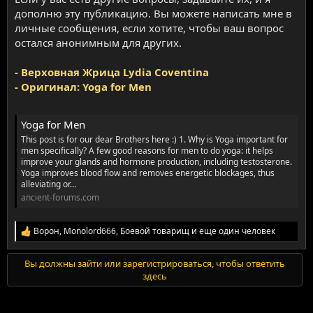
дополню эту публикацию. Вы можете написать мне в
личные сообщения, если хотите, чтобы ваш вопрос
остался анонимным для других.
- Верховная Жрица Lydia Coventina
- Оригинал:
Yoga for Men
Yoga for Men
This post is for our dear Brothers here :) 1. Why is Yoga important for
men specifically? A few good reasons for men to do yoga: it helps
improve your glands and hormone production, including testosterone.
Yoga improves blood flow and removes energetic blockages, thus
alleviating or...
ancient-forums.com
Ворон
,
Monolord666
,
Боевой товарищ
и еще один человек
R
e
a
Вы должны зайти или зарегистрироваться, чтобы ответить
c
здесь
t
i
o