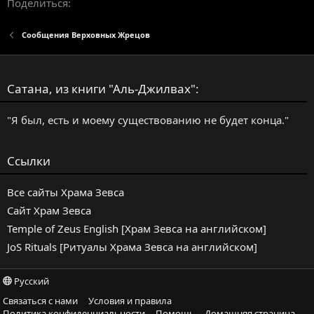
n
Поделиться:
s
:
Сообщения Верховных Жрецов
Сатана, из книги "Аль-Джилвах":
"Я был, есть и моему существованию не будет конца."
Ссылки
Все сайты Храма Зевса
Сайт Храм Зевса
Temple of Zeus English [Храм Зевса на английском]
JoS Rituals [Ритуалы Храма Зевса на английском]
Русский
Связаться с нами
Условия и правила
Политика конфиденциальности
Помощь
Домашняя страница