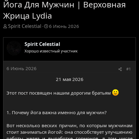
Йога Для Мужчин | Верховная
Жрица Lydia
T
Д
Spirit Celestial
6 Июнь 2026
h
а
r
т
e
а
Spirit Celestial
a
н
Хорошо известный участник
d
а
s
ч
t
а
6 Июнь 2026
#1
a
л
r
а
21 мая 2026​
t
e
r
Этот пост посвящен нашим дорогим братьям
1. Почему йога важна именно для мужчин?
Вот несколько веских причин, по которым мужчинам
стоит заниматься йогой: она способствует улучшению
работы желез и выработке гормонов, в том числе