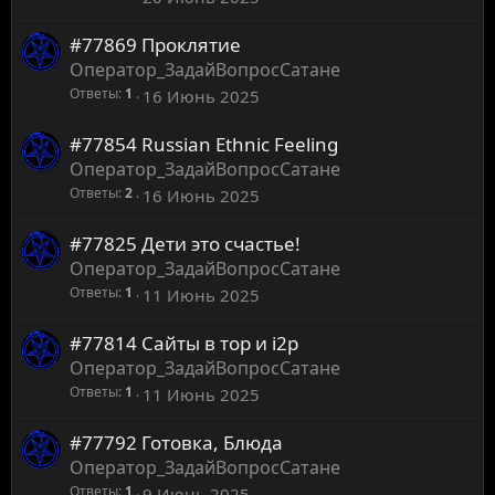
#77869 Проклятие
Оператор_ЗадайВопросСатане
Ответы
1
16 Июнь 2025
#77854 Russian Ethnic Feeling
Оператор_ЗадайВопросСатане
Ответы
2
16 Июнь 2025
#77825 Дети это счастье!
Оператор_ЗадайВопросСатане
Ответы
1
11 Июнь 2025
#77814 Сайты в тор и i2p
Оператор_ЗадайВопросСатане
Ответы
1
11 Июнь 2025
#77792 Готовка, Блюда
Оператор_ЗадайВопросСатане
Ответы
1
9 Июнь 2025