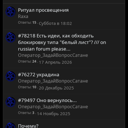
y
Ритуал просвещения
Raxa
Ответы
15
Суббота в 18:02
#78218 Есть идеи, как обходить
блокировку типа "белый лист"? /// on
russian forum please...
Оператор_ЗадайВопросСатане
Ответы
24
17 Апрель 2026
#76272 украдина
Оператор_ЗадайВопросСатане
Ответы
10
20 Декабрь 2025
#79497 Оно вернулось...
Оператор_ЗадайВопросСатане
Ответы
3
14 Ноябрь 2025
Почему?