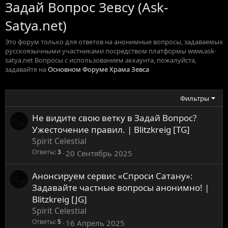
Задай Вопрос Зевсу (Ask-
Satya.net)
Это форум только для ответов на анонимные вопросы, задаваемых
русскоязычными участниками посредством платформы www.ask-
satya.net Вопросы с использованием аккаунта, пожалуйста,
задавайте на
Основном Форуме Храма Зевса
Фильтры
S
Не видите свою ветку в Задай Вопрос?
t
Ужесточение правил. | Blitzkreig [TG]
i
Spirit Celestial
c
Ответы
3
20 Сентябрь 2025
k
y
Анонсируем сервис «Спроси Сатану»:
S
t
Задавайте частные вопросы анонимно! |
i
Blitzkreig [JG]
c
Spirit Celestial
k
Ответы
5
16 Апрель 2025