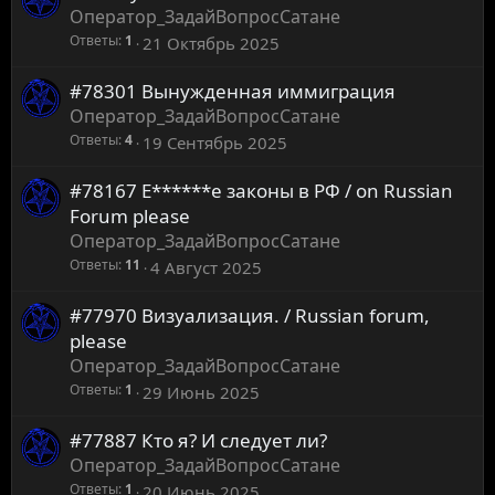
Оператор_ЗадайВопросСатане
Ответы
1
21 Октябрь 2025
#78301 Вынужденная иммиграция
Оператор_ЗадайВопросСатане
Ответы
4
19 Сентябрь 2025
#78167 Е******е законы в РФ / on Russian
Forum please
Оператор_ЗадайВопросСатане
Ответы
11
4 Август 2025
#77970 Визуализация. / Russian forum,
please
Оператор_ЗадайВопросСатане
Ответы
1
29 Июнь 2025
#77887 Кто я? И следует ли?
Оператор_ЗадайВопросСатане
Ответы
1
20 Июнь 2025